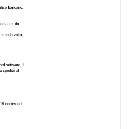
fico bancario,
contante, da
 seconda volta;
ti software, il
à spedito al
519 nonies del