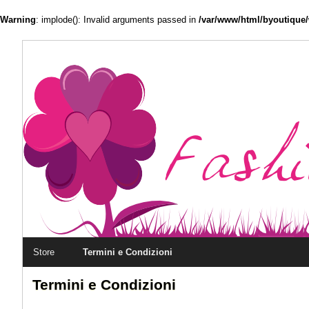
Warning
: implode(): Invalid arguments passed in
/var/www/html/byoutique/
Main menu
Store
Skip to primary content
Skip to secondary content
Termini e Condizioni
Termini e Condizioni