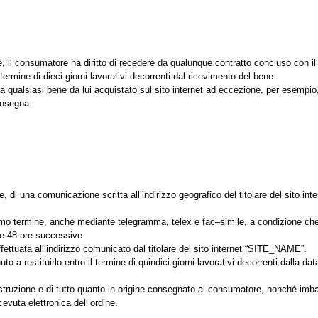
are, il consumatore ha diritto di recedere da qualunque contratto concluso con il t
termine di dieci giorni lavorativi decorrenti dal ricevimento del bene.
 a qualsiasi bene da lui acquistato sul sito internet ad eccezione, per esempio,
onsegna.
ine, di una comunicazione scritta all’indirizzo geografico del titolare del sito in
mo termine, anche mediante telegramma, telex e fac–simile, a condizione che
le 48 ore successive.
fettuata all’indirizzo comunicato dal titolare del sito internet “SITE_NAME”.
a restituirlo entro il termine di quindici giorni lavorativi decorrenti dalla da
istruzione e di tutto quanto in origine consegnato al consumatore, nonché imba
icevuta elettronica dell’ordine.
.