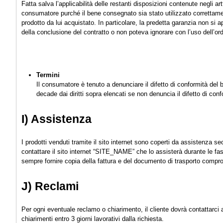
Fatta salva l’applicabilità delle restanti disposizioni contenute negli art
consumatore purché il bene consegnato sia stato utilizzato correttament
prodotto da lui acquistato. In particolare, la predetta garanzia non s
della conclusione del contratto o non poteva ignorare con l’uso dell’ord
Termini
Il consumatore è tenuto a denunciare il difetto di conformità del b
decade dai diritti sopra elencati se non denuncia il difetto di conf
I) Assistenza
I prodotti venduti tramite il sito internet sono coperti da assistenza se
contattare il sito internet “SITE_NAME” che lo assisterà durante le fasi 
sempre fornire copia della fattura e del documento di trasporto compr
J) Reclami
Per ogni eventuale reclamo o chiarimento, il cliente dovrà contattarci a 
chiarimenti entro 3 giorni lavorativi dalla richiesta.