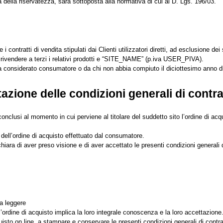
a della riservatezza, sarà sottoposta alla normativa di cui al D. Lgs. 196/03.
contratti di vendita stipulati dai Clienti utilizzatori diretti, ad esclusione dei 
o rivendere a terzi i relativi prodotti e “SITE_NAME” (p.iva USER_PIVA).
sia considerato consumatore o da chi non abbia compiuto il diciottesimo anno di
azione delle condizioni generali di contra
onclusi al momento in cui perviene al titolare del suddetto sito l’ordine di acqu
 dell’ordine di acquisto effettuato dal consumatore.
hiara di aver preso visione e di aver accettato le presenti condizioni generali d
 a leggere
l’ordine di acquisto implica la loro integrale conoscenza e la loro accettazione
isto on line, a stampare e conservare le presenti condizioni generali di contra