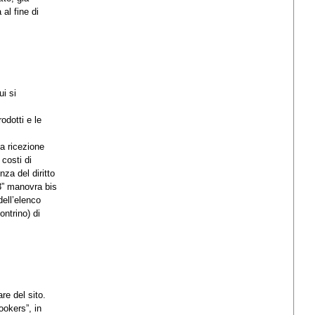
al fine di
ui si
odotti e le
ta ricezione
 costi di
nza del diritto
23” manovra bis
dell’elenco
ontrino) di
re del sito.
ookers”, in