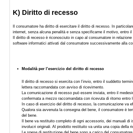
K) Diritto di recesso
Il consumatore ha diritto di esercitare il diritto di recesso. In particol
internet, senza alcuna penalità e senza specificarne il motivo, entro il 
Il diritto di recesso è riconosciuto in capo al consumatore in relazione
software informatici attivati dal consumatore successivamente alla c
Modalità per l’esercizio del diritto di recesso
Il diritto di recesso si esercita con l’invio, entro il suddetto term
lettera raccomandata con avviso di ricevimento.
La comunicazione di recesso può essere inviata, entro il medesi
confermata a mezzo raccomandata con ricevuta di ritorno entro 
In caso di esercizio del diritto di recesso, la comunicazione va ef
Qualora sia avvenuta la consegna del bene, il consumatore è tenuto 
del bene.
Il bene va restituito completo di ogni accessorio, dei manuali di 
involucri originali. Al prodotto restituito va unita una copia della r
Le spese di restituzione del bene sono a carico del consumatore