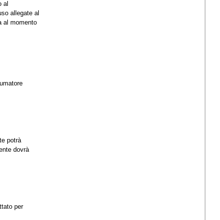
o al
uso allegate al
eva al momento
nsumatore
te potrà
iente dovrà
ttato per