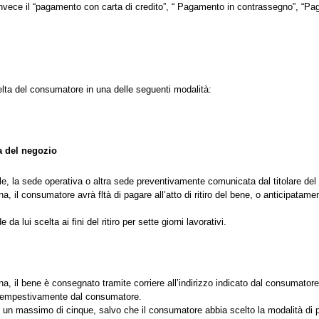
o invece il “pagamento con carta di credito”, “ Pagamento in contrassegno”, “
elta del consumatore in una delle seguenti modalità:
a del negozio
le, la sede operativa o altra sede preventivamente comunicata dal titolare del 
 il consumatore avrà fltà di pagare all’atto di ritiro del bene, o anticipatame
 lui scelta ai fini del ritiro per sette giorni lavorativi.
, il bene è consegnato tramite corriere all’indirizzo indicato dal consumatore
 tempestivamente dal consumatore.
ed un massimo di cinque, salvo che il consumatore abbia scelto la modalità di