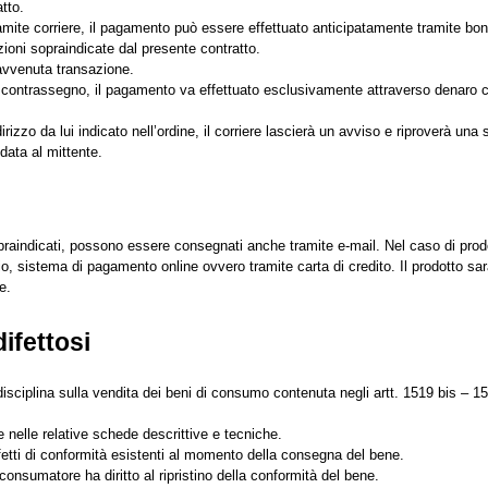
tto.
mite corriere, il pagamento può essere effettuato anticipatamente tramite boni
ioni sopraindicate dal presente contratto.
avvenuta transazione.
n contrassegno, il pagamento va effettuato esclusivamente attraverso denaro 
rizzo da lui indicato nell’ordine, il corriere lascierà un avviso e riproverà una
data al mittente.
praindicati, possono essere consegnati anche tramite e-mail. Nel caso di prodot
, sistema di pagamento online ovvero tramite carta di credito. Il prodotto sar
e.
ifettosi
disciplina sulla vendita dei beni di consumo contenuta negli artt. 1519 bis – 1
ne nelle relative schede descrittive e tecniche.
difetti di conformità esistenti al momento della consegna del bene.
consumatore ha diritto al ripristino della conformità del bene.