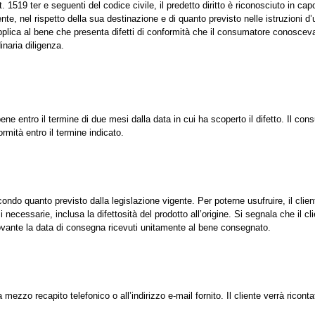
t. 1519 ter e seguenti del codice civile, il predetto diritto è riconosciuto in cap
e, nel rispetto della sua destinazione e di quanto previsto nelle istruzioni d’
i applica al bene che presenta difetti di conformità che il consumatore conosc
inaria diligenza.
ene entro il termine di due mesi dalla data in cui ha scoperto il difetto. Il co
ormità entro il termine indicato.
condo quanto previsto dalla legislazione vigente. Per poterne usufruire, il clien
necessarie, inclusa la difettosità del prodotto all’origine. Si segnala che il cl
ovante la data di consegna ricevuti unitamente al bene consegnato.
mezzo recapito telefonico o all’indirizzo e-mail fornito. Il cliente verrà riconta