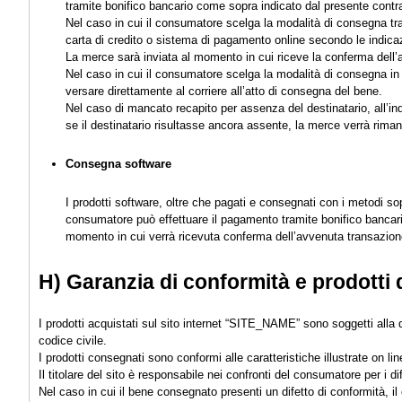
tramite bonifico bancario come sopra indicato dal presente contra
Nel caso in cui il consumatore scelga la modalità di consegna tra
carta di credito o sistema di pagamento online secondo le indicaz
La merce sarà inviata al momento in cui riceve la conferma dell’
Nel caso in cui il consumatore scelga la modalità di consegna i
versare direttamente al corriere all’atto di consegna del bene.
Nel caso di mancato recapito per assenza del destinatario, all’indi
se il destinatario risultasse ancora assente, la merce verrà riman
Consegna software
I prodotti software, oltre che pagati e consegnati con i metodi so
consumatore può effettuare il pagamento tramite bonifico bancario
momento in cui verrà ricevuta conferma dell’avvenuta transazion
H) Garanzia di conformità e prodotti d
I prodotti acquistati sul sito internet “SITE_NAME” sono soggetti alla 
codice civile.
I prodotti consegnati sono conformi alle caratteristiche illustrate on li
Il titolare del sito è responsabile nei confronti del consumatore per i 
Nel caso in cui il bene consegnato presenti un difetto di conformità, il 