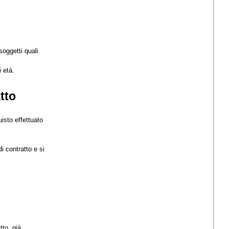
soggetti quali
 età.
tto
isto effettuato
i contratto e si
.
tto, già