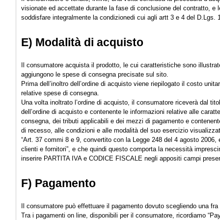
visionate ed accettate durante la fase di conclusione del contratto, e 
soddisfare integralmente la condizionedi cui agli artt 3 e 4 del D.Lgs
E) Modalità di acquisto
Il consumatore acquista il prodotto, le cui caratteristiche sono illustrat
aggiungono le spese di consegna precisate sul sito.
Prima dell’inoltro dell’ordine di acquisto viene riepilogato il costo unit
relative spese di consegna.
Una volta inoltrato l’ordine di acquisto, il consumatore riceverà dal ti
dell’ordine di acquisto e contenente le informazioni relative alle caratte
consegna, dei tributi applicabili e dei mezzi di pagamento e contenente u
di recesso, alle condizioni e alle modalità del suo esercizio visualizz
“Art. 37 commi 8 e 9, convertito con la Legge 248 del 4 agosto 2006, ent
clienti e fornitori”, e che quindi questo comporta la necessità imprescin
inserire PARTITA IVA e CODICE FISCALE negli appositi campi presenti
F) Pagamento
Il consumatore può effettuare il pagamento dovuto scegliendo una fra l
Tra i pagamenti on line, disponibili per il consumatore, ricordiamo “