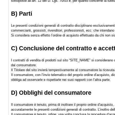
sottoposte all’art. 12 del D. Lgs. 70/03 e, per quanto concerne la tutel
B) Parti
Le presenti condizioni generali di contratto disciplinano esclusivamente i 
commercianti, grossisti, rivenditori, professionisti, ecc. che intendan
Si considera senza effetto l’ordine di acquisto effettuato da chi non 
C) Conclusione del contratto e accett
I contratti di vendita di prodotti sul sito “SITE_NAME” si considerano c
dal consumatore.
Il Titolare del sito invierà tempestivamente al consumatore la ricevuta
Il consumatore, con l’invio telematico del proprio ordine d’acquisto, dic
obbliga ad osservarle e rispettarle nei suoi rapporti con l’altra parte.
D) Obblighi del consumatore
Il consumatore è tenuto, prima di inoltrare il proprio ordine d’acquisto,
accuratamente le presenti condizioni generali di contratto. L’inoltro del
Il consumatore è tenuto, infine, una volta conclusa la procedura d’acqu