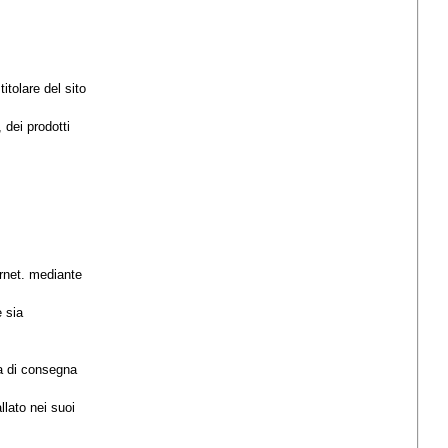
itolare del sito
 dei prodotti
ternet. mediante
 sia
ta di consegna
llato nei suoi