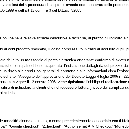
le varie fasi della procedura di acquisto, avendo così conferma della procedura 
. 185/1999 e dell’art 12 comma 3 del D.Lgs. 7/2003
e on line nelle relative schede descrittive e tecniche, al prezzo ivi indicato a c
ario di ogni prodotto prescelto, il costo complessivo in caso di acquisto di più pr
tolare del sito un messaggio di posta elettronica attestante conferma di avvenu
ristiche principali del bene acquistato, l’indicazione dettagliata del prezzo, dei
n rinvio alle condizioni generali di contratto e alle informazioni circa l’esiste
ate sul sito. “A seguito dell’approvazione del Decreto Legge 4 luglio 2006 n. 2
rata in vigore il 12 agosto 2006, viene ripristinato l’obbligo di realizzazione 
dibile di richiedere ai clienti che richiedessero fattura (invece del semplice sc
 sul sito.
e modalità elencate sul sito, o come precedentemente concordato con il titola
Paypal”, “Google checkout”, “2checkout”, “Authorize.net AIM Checkout” “Moneyb